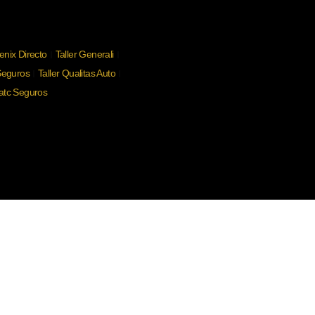
Fenix Directo
Taller Generali
Seguros
Taller Qualitas Auto
iatc Seguros