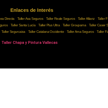
Enlaces de Interés
nea Directa
Taller Axa Seguros
Taller Reale Seguros
Taller Allianz
Taller 
eguros
Taller Santa Lucía
Taller Plus Ultra
Taller Groupama
Taller Caser 
Taller Segurcaixa
Taller Catalana Occidente
Taller Ama Seguros
Taller F
Taller Chapa y Pintura Vallecas