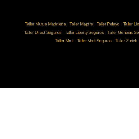
Taller Mutua Madrileña
Taller Mapfre
Taller Pelayo
Taller Lí
Taller Direct Seguros
Taller Liberty Seguros
Taller Génesis S
Taller Mmt
Taller Verti Seguros
Taller Zurich