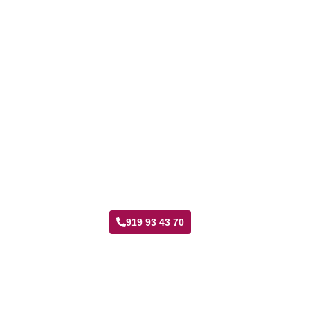
Taller Catalana Occidente Santa Eugenia
919 93 43 70