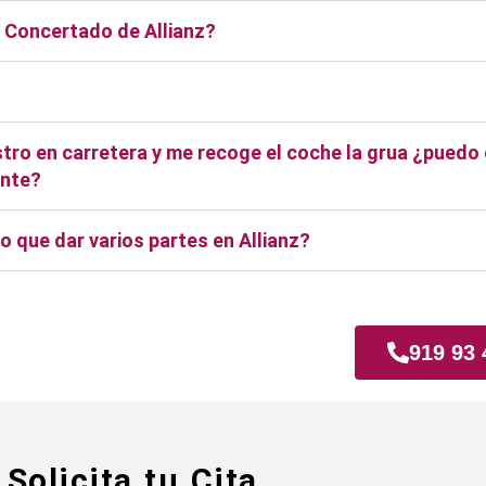
r Concertado de Allianz?
stro en carretera y me recoge el coche la grua ¿puedo d
ente?
 que dar varios partes en Allianz?
al
919 93 
Solicita tu Cita