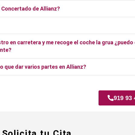
r Concertado de Allianz?
stro en carretera y me recoge el coche la grua ¿puedo d
ente?
 que dar varios partes en Allianz?
z
919 93 
Solicita tu Cita