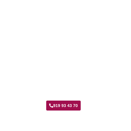
Taller Allianz Valdebernardo
919 93 43 70