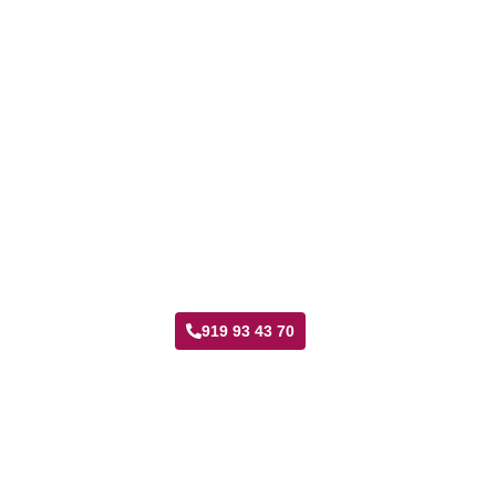
Taller Ama Seguros Portazgo
919 93 43 70