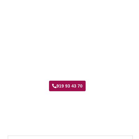
Taller Axa Seguros Media Legua
919 93 43 70