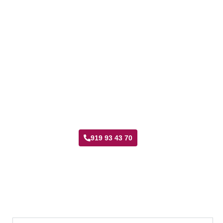
Taller Axa Seguros Vicálvaro
919 93 43 70