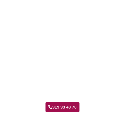
Taller Catalana Occidente Las Rosas
919 93 43 70