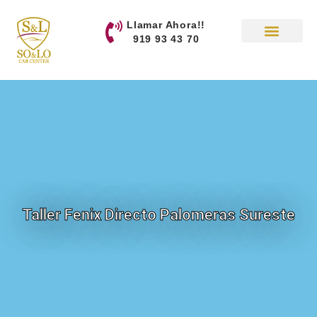
contenido
Llamar Ahora!!
919 93 43 70
Taller Fenix Directo Palomeras Sureste