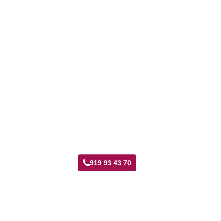
Taller Fenix Directo Palomeras Sureste
919 93 43 70