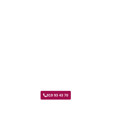
Taller Fenix Directo Puente Vallecas
919 93 43 70