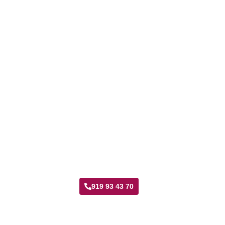
Taller Fenix Directo San Diego
919 93 43 70