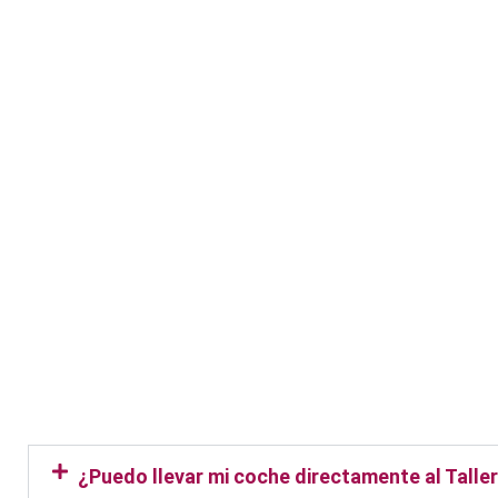
Taller Fiatc Seguros Rivas Vac
¿Puedo llevar mi coche directamente al Tall