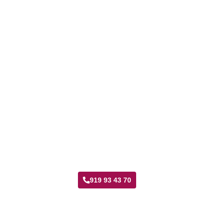
Taller Mmt Centro de Vallecas
919 93 43 70