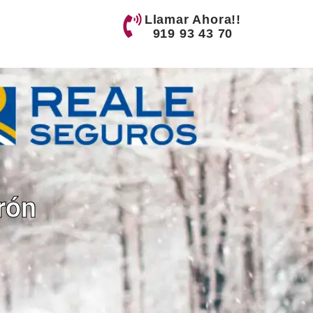
Llamar Ahora!!
919 93 43 70
rón