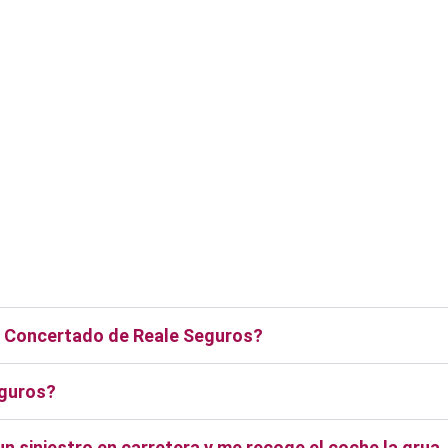
er Concertado de Reale Seguros?
eguros?
 siniestro en carretera y me recoge el coche la grua 