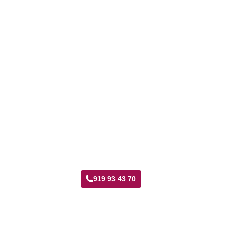
Taller Santa Lucía La Gavia
919 93 43 70