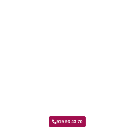
Taller Verti Seguros Marroquina
919 93 43 70